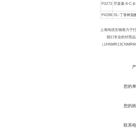
P3272
芹菜素-6-C-
P4288
DL-丁香树脂
上海纯优生物致力于
我们专业的对照品研
（1HNMR13CNM
您的
您的
联系