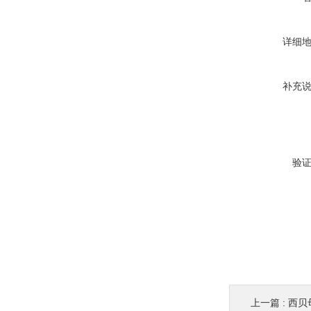
详细
补充
验
上一篇 :
西贝母