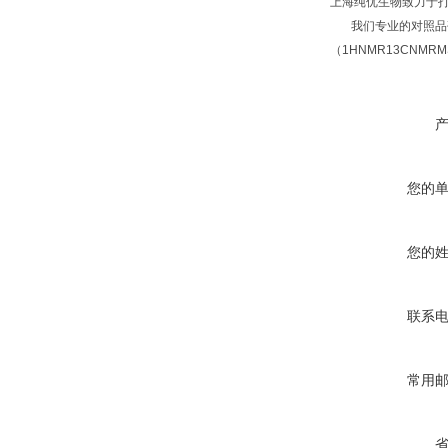
上海纯优生物致力于
我们专业的对照品研
（1HNMR13CNM
您的
您的
联系
常用