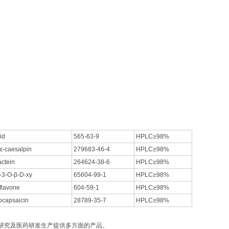
id
565-63-9
HPLC≥98%
ε-caesalpin
279683-46-4
HPLC≥98%
ctein
264624-38-6
HPLC≥98%
-3-O-β-D-xy
65604-99-1
HPLC≥98%
flavone
604-59-1
HPLC≥98%
ocapsaicin
28789-35-7
HPLC≥98%
研究及医药研发生产提供多方面的产品。