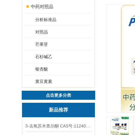
中药对照品
分析标准品
对照品
芒果苷
石杉碱乙
银杏酸
黄豆黄素
点击更多分类
新品推荐
3-去氧苏木查尔酮 CAS号:112408-67-0 HPLC98%