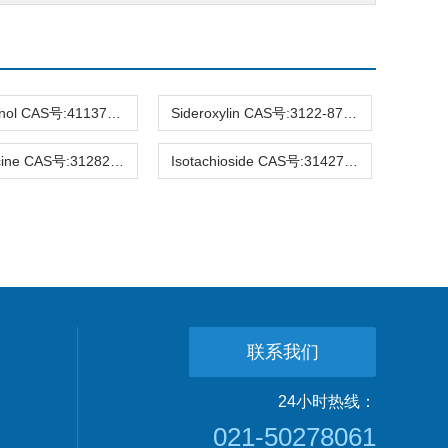
Hirsutanonol CAS号:41137-86-4 HPLC98%
Sideroxylin CAS号:3122-87-0 HPLC98%
Raucaffricine CAS号:31282-07-2 HPLC98%
Isotachioside CAS号:31427-08-4 HPLC98%
联系我们
24小时热线：
021-50278061