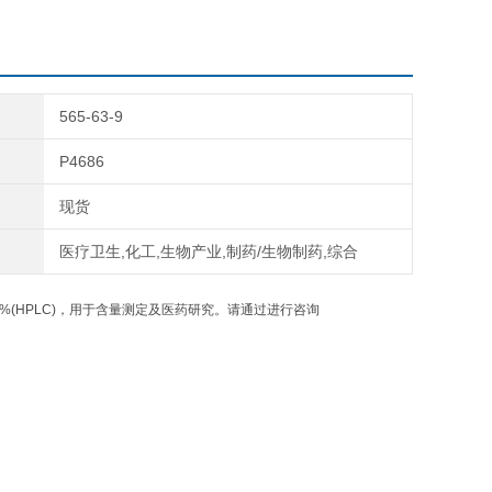
565-63-9
P4686
现货
医疗卫生,化工,生物产业,制药/生物制药,综合
%(HPLC)，用于含量测定及医药研究。请通过进行咨询