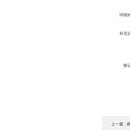
详细
补充
验
上一篇 :
曲