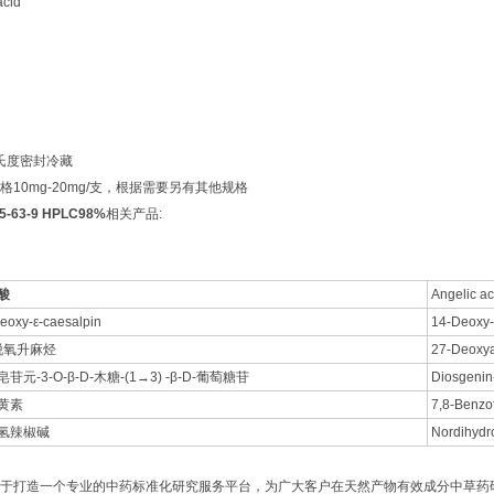
cid
摄氏度密封冷藏
10mg-20mg/支，根据需要另有其他规格
-63-9 HPLC98%
相关产品:
酸
Angelic ac
eoxy-ε-caesalpin
14-Deoxy-
-脱氧升麻烃
27-Deoxya
苷元-3-O-β-D-木糖-(1→3) -β-D-葡萄糖苷
Diosgenin
黄素
7,8-Benzo
氢辣椒碱
Nordihydr
于打造一个专业的中药标准化研究服务平台，为广大客户在天然产物有效成分中草药