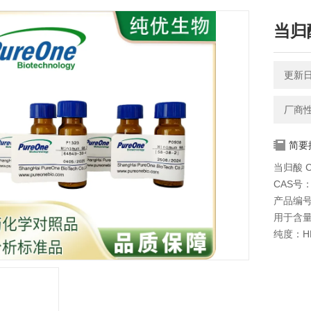
当归酸
更新日期
厂商
简要
当归酸 C
CAS号：5
产品编号
用于含
纯度：HP