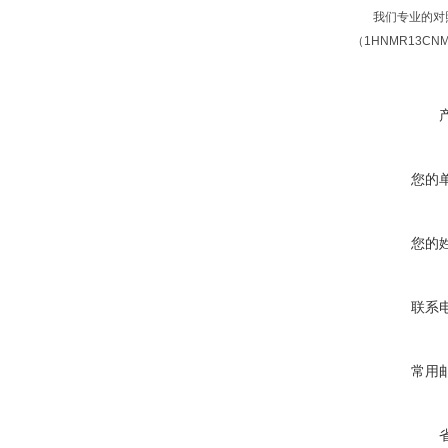
我们专业的对照
（1HNMR13C
您的
您的
联系
常用