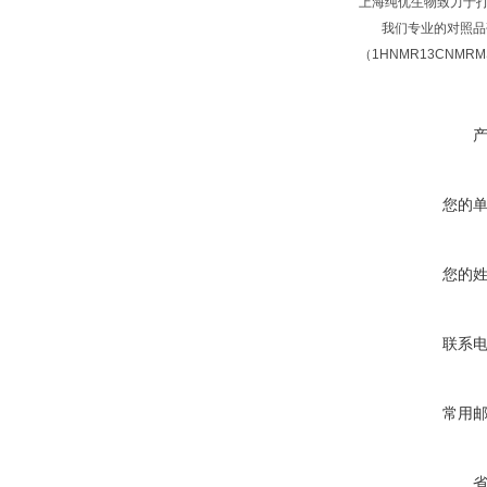
上海纯优生物致力于
我们专业的对照品研
（1HNMR13CNM
您的
您的
联系
常用