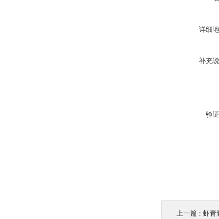
详细
补充
验
上一篇 :
虾青素