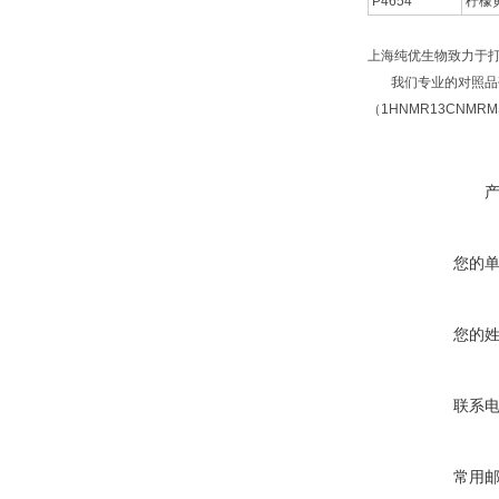
P4654
柠檬
上海纯优生物致力于
我们专业的对照品研
（1HNMR13CNM
您的
您的
联系
常用