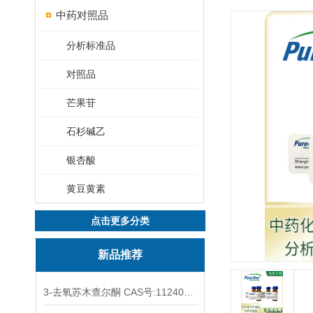
中药对照品
分析标准品
对照品
芒果苷
石杉碱乙
银杏酸
黄豆黄素
点击更多分类
新品推荐
3-去氧苏木查尔酮 CAS号:112408-67-0 HPLC98%