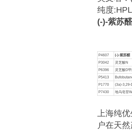
纯度:HPL
(-)-紫苏醛
P4607
(-)-紫苏醛
P3042
灵芝酸N
P6396
灵芝酸D甲
P5413
Bufobutano
P1770
(3a)-3,29-
P7430
地乌皂苷W
上海纯优
户在天然