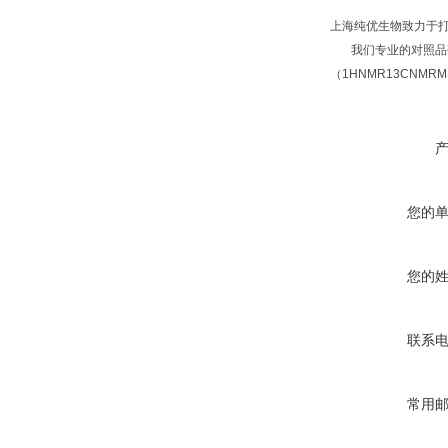
上海纯优生物致力于
我们专业的对照品研
（1HNMR13CNM
您的
您的
联系
常用