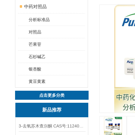
中药对照品
分析标准品
对照品
芒果苷
石杉碱乙
银杏酸
黄豆黄素
点击更多分类
新品推荐
3-去氧苏木查尔酮 CAS号:112408-67-0 HPLC98%