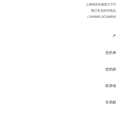
上海纯优生物致力于
我们专业的对照品研
（1HNMR13CNM
您的
您的
联系
常用