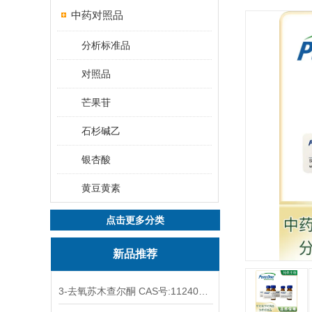
中药对照品
分析标准品
对照品
芒果苷
石杉碱乙
银杏酸
黄豆黄素
点击更多分类
新品推荐
3-去氧苏木查尔酮 CAS号:112408-67-0 HPLC98%