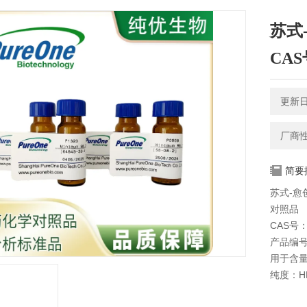
苏式
CAS号
更新日期
厂商
简要
苏式-愈创
对照品
CAS号：6
产品编号
用于含
纯度：HP