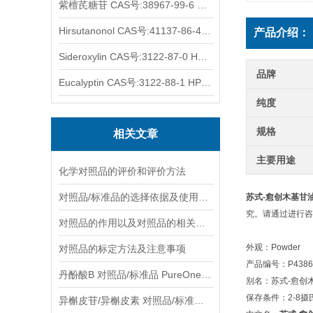
紫檀芪糖苷 CAS号:38967-99-6 HPLC98%
Hirsutanonol CAS号:41137-86-4 HPLC98%
产品介绍：
Sideroxylin CAS号:3122-87-0 HPLC98%
品牌
Eucalyptin CAS号:3122-88-1 HPLC98%
纯度
规格
相关文章
主要用途
化学对照品的评价和评价方法
对照品/标准品的选择依据及使用形式
苏式-愈创木基甘油-b
究。请通过进行咨
对照品的作用以及对照品的相关知识介绍
外观：Powder
对照品的标定方法及注意事项
产品编号：P4386
丹酚酸B 对照品/标准品 PureOneBio® 说明书与应用指南
别名：苏式-愈创木
保存条件：2-8
异槲皮苷/异槲皮素 对照品/标准品 PureOneBio® 说明书与应用指南