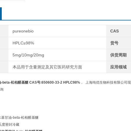
pureonebio
CAS
HPLC≥98%
货号
5mg/10mg/20mg
供货周期
本品用于含量测定及其它医药研究方面
应用领域
eta-松柏醛基醚 CAS号:650600-33-2 HPLC98%
， 上海纯优生物科技有限公司现
询
基甘油-beta-松柏醛基醚
摄氏度密封冷藏