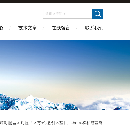
心
技术文章
在线留言
联系我们
药对照品
>
对照品
> 苏式-愈创木基甘油-beta-松柏醛基醚 CAS号:650600-33-2 HPLC98%