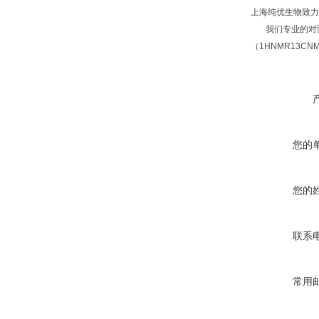
上海纯优生物致力
我们专业的对照
（1HNMR13C
您的
您的
联系
常用