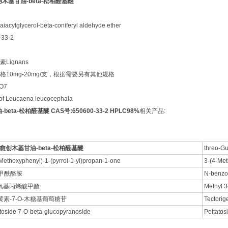
创木基甘油-beta-松柏醛基醚
ylglycerol-beta-coniferyl aldehyde ether
33-2
ignans
10mg-20mg/支，根据需要另有其他规格
O7
f Leucaena leucocephala
eta-松柏醛基醚 CAS号:650600-33-2 HPLC98%
相关产品:
愈创木基甘油-beta-松柏醛基醚
threo-Gu
Methoxyphenyl)-1-(pyrrol-1-yl)propan-1-one
3-(4-Met
苯甲酰酪胺
N-benzo
甲氧基丙烯酸甲酯
Methyl 
黄素-7-O-木糖基葡萄糖苷
Tectorig
toside 7-O-beta-glucopyranoside
Peltatos