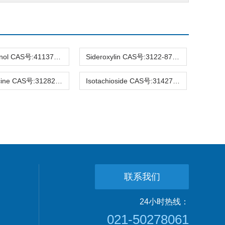
Hirsutanonol CAS号:41137-86-4 HPLC98%
Sideroxylin CAS号:3122-87-0 HPLC98%
Raucaffricine CAS号:31282-07-2 HPLC98%
Isotachioside CAS号:31427-08-4 HPLC98%
联系我们
24小时热线：
021-50278061