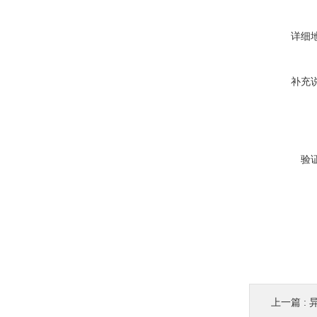
详细
补充
验
上一篇 :
异