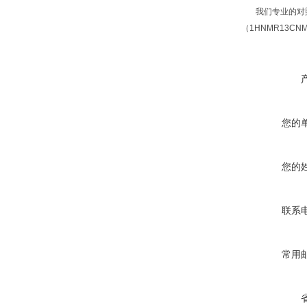
我们专业的对照
（1HNMR13C
您的
您的
联系
常用