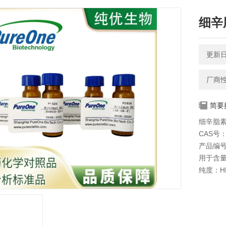
细辛脂
更新日期
厂商
简要
细辛脂素 
CAS号：1
产品编号
用于含
纯度：HP