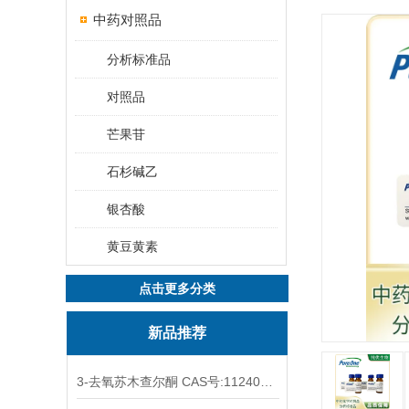
中药对照品
分析标准品
对照品
芒果苷
石杉碱乙
银杏酸
黄豆黄素
点击更多分类
新品推荐
3-去氧苏木查尔酮 CAS号:112408-67-0 HPLC98%