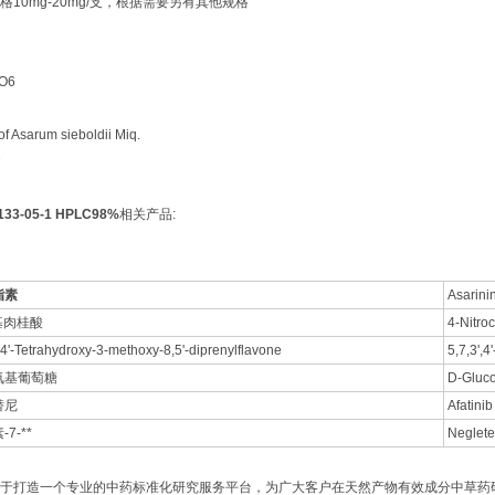
10mg-20mg/支，根据需要另有其他规格
O6
 Asarum sieboldii Miq.
3-05-1 HPLC98%
相关产品:
脂素
Asarini
基肉桂酸
4-Nitro
',4'-Tetrahydroxy-3-methoxy-8,5'-diprenylflavone
5,7,3',4
氨基葡萄糖
D-Gluc
替尼
Afatinib
7-**
Neglete
于打造一个专业的中药标准化研究服务平台，为广大客户在天然产物有效成分中草药