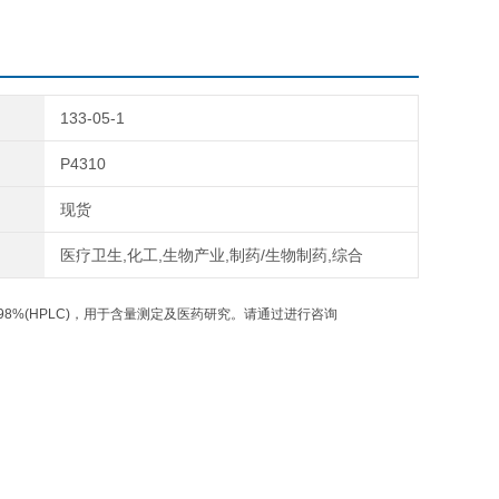
133-05-1
P4310
现货
医疗卫生,化工,生物产业,制药/生物制药,综合
8%(HPLC)，用于含量测定及医药研究。请通过进行咨询