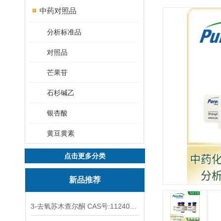
中药对照品
分析标准品
对照品
芒果苷
石杉碱乙
银杏酸
黄豆黄素
点击更多分类
新品推荐
3-去氧苏木查尔酮 CAS号:112408-67-0 HPLC98%