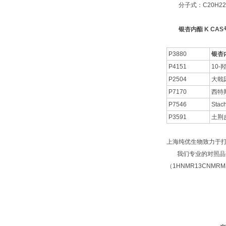
分子式：C20H22
银杏内酯 K CAS号:
P3880
银杏
P4151
10
P2504
大戟因
P7170
西特
P7546
Stac
P3591
土荆
上海纯优生物致力于
我们专业的对照品研
（1HNMR13CNM