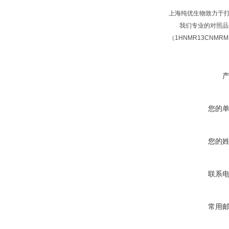
上海纯优生物致力于
我们专业的对照品研
（1HNMR13CNM
您的
您的
联系
常用