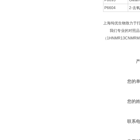
P8693
Olean-
P6604
2-去
上海纯优生物致力于
我们专业的对照品研
（1HNMR13CNM
您的
您的
联系