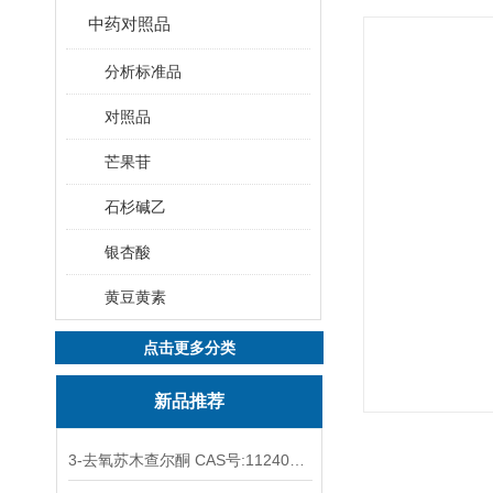
中药对照品
分析标准品
对照品
芒果苷
石杉碱乙
银杏酸
黄豆黄素
点击更多分类
新品推荐
3-去氧苏木查尔酮 CAS号:112408-67-0 HPLC98%