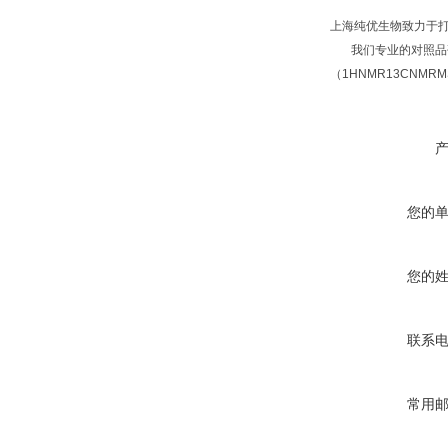
上海纯优生物致力于
我们专业的对照品研
（1HNMR13CNM
您的
您的
联系
常用