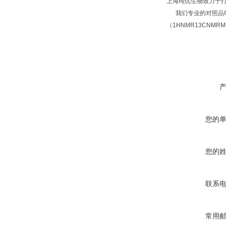
上海纯优生物致力于
我们专业的对照品研
（1HNMR13CNM
您的
您的
联系
常用