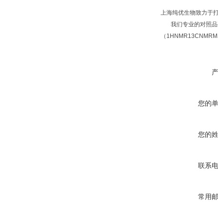
上海纯优生物致力于
我们专业的对照品研
（1HNMR13CNM
您的
您的
联系
常用