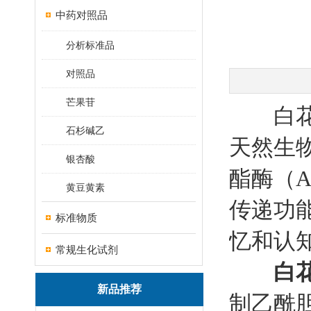
中药对照品
分析标准品
对照品
芒果苷
白花前
石杉碱乙
天然生
银杏酸
酯酶（A
黄豆黄素
传递功
标准物质
忆和认
常规生化试剂
白
新品推荐
制乙酰