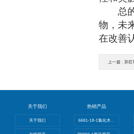
总的来
物，未
在改善
上一篇 :
异荭
关于我们
热销产品
关于我们
6681-18-1氯化木兰花碱,magn